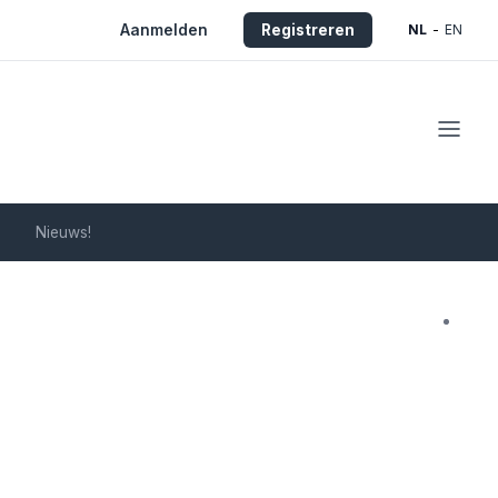
Aanmelden
Registreren
NL
-
EN
Nieuws!