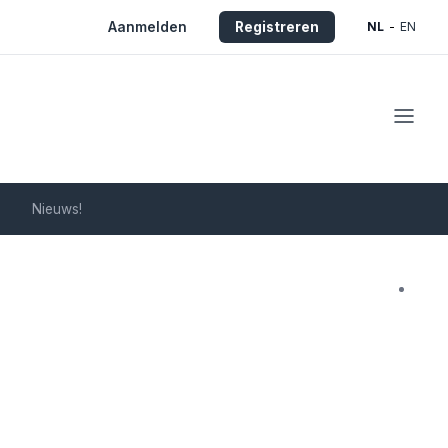
Aanmelden
Registreren
NL
-
EN
Nieuws!