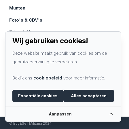
Munten
Foto's & CDV's
Tijdschriften
Wij gebruiken cookies!
Contacteer ons
Deze website maakt gebruik van cookies om de
gebruikerservaring te verbeteren.
Algemene voorwaarden
Privacy policy
Bekijk ons
cookiebeleid
voor meer informatie.
Cookie policy
Essentiële cookies
Alles accepteren
Aanpassen
© Buy&Sell Militaria 2024